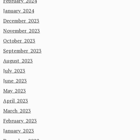
February 2024
January 2024
December 2023
November 2023
October 2023
September 2023
August 2023
July 2023
June 2023
May 2023
April 2023
March 2023
February 2023
January 2023