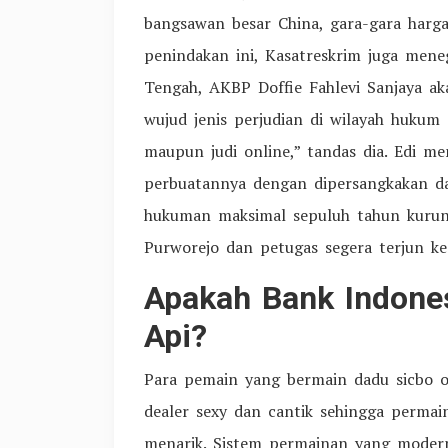
bangsawan besar China, gara-gara harg
penindakan ini, Kasatreskrim juga me
Tengah, AKBP Doffie Fahlevi Sanjaya a
wujud jenis perjudian di wilayah hukum s
maupun judi online,” tandas dia. Edi 
perbuatannya dengan dipersangkakan d
hukuman maksimal sepuluh tahun kurunga
Purworejo dan petugas segera terjun ke 
Apakah Bank Indones
Api?
Para pemain yang bermain dadu sicbo on
dealer sexy dan cantik sehingga permain
menarik. Sistem permainan yang modern 