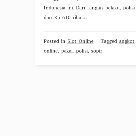
Indonesia ini. Dari tangan pelaku, poli
dan Rp 610 ribu.…
Posted in
Slot Online
Tagged
angkot
online
,
pakai
,
polisi
,
sopir