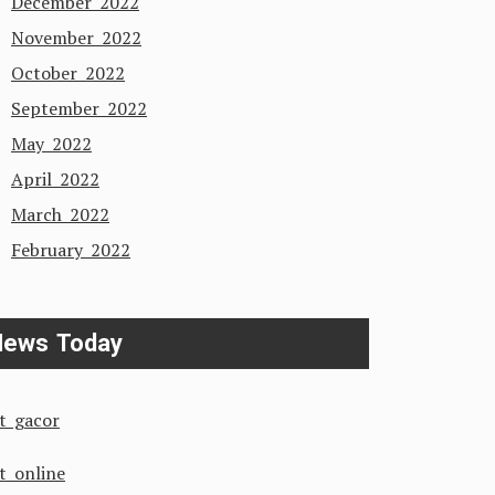
December 2022
November 2022
October 2022
September 2022
May 2022
April 2022
March 2022
February 2022
News Today
ot gacor
ot online